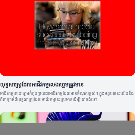
យុទ្ធសាស្ត្រដែលអាជីវកម្មលេងហ្គេមត្រូវមាន
អាជីវកម្មលេងហ្គេមកំពុងក្លាយជាអាជីវកម្មដែលមានចំណូលខ្ពស់។ ក្នុងអត្ថបទនេះយើងនឹង
ពិភាក្សាអំពីយុទ្ធសាស្ត្រដែលអាជីវកម្មនេះត្រូវមានដើម្បីជោគជ័យ។