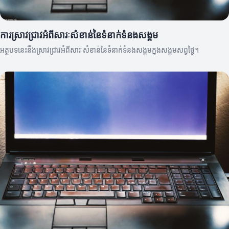
ការស្រាវជ្រាវអំពីសារៈសំខាន់នៃទំនាក់ទំនងសង្គម
អត្ថបទនេះនឹងស្រាវជ្រាវអំពីសារៈសំខាន់នៃទំនាក់ទំនងសង្គមក្នុងសង្គមសព្វថ្ងៃ។