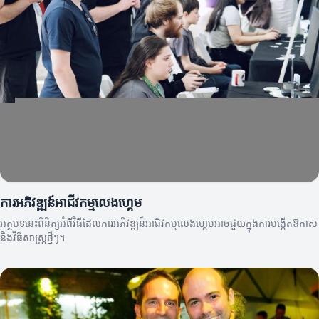
ការអភិវឌ្ឍន៍អាជីវកម្មលេងហ្គេម
អត្ថបទនេះពិនិត្យអំពីវិធីដែលការអភិវឌ្ឍន៍អាជីវកម្មលេងហ្គេមអាចជួយក្នុងការបង្កើតឱកាស
និងវិធីសាស្ត្រថ្មីៗ។